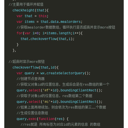
//主要用于循环并赋值
  checkheight
(
that
){
var
 that 
=
this
;
var
 items 
=
 that
.
data
.
mealorders
;
//获取mealorder数据数组，循环执行是否超高并显示more按钮
for
(
var
 i
=
0
;
 i
<
items
.
length
;
i
++){
      that
.
checkoverflow
(
that
,
i
);
}
},
//超高时显示more按钮
  checkoverflow
(
that
,
id
){
var
 query 
=
 wx
.
createSelectorQuery
();
//创建节点查询器
//获取父对象id的位置信息，生成后会是在res数组的第一个
    query
.
select
(
'#f'
+
id
).
boundingClientRect
();
//获取子对象id的位置信息，res数组第二个数据
    query
.
select
(
'#c'
+
id
).
boundingClientRect
();
//如果上面再继续加，则会依次为res数组的第三……个数据
//生成位置信息数组
    query
.
exec
(
function
(
res
)
{
//res就是 所有标签为对应id的元素的信息 的数组