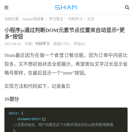
当前位置：
Sham@双目瞿
>
学习笔记
>
代码学习
>
正文
小程序js通过判断DOM元素节点位置来自动显示“更
多”按钮
2021-04-10
分类：
代码学习
阅读(1761)
评论(0)
Sham最近因为在做一个食堂订餐功能，因为订单中内容比
较多，又不想初始状态全部展示，希望类似文字过长显示省
略号那样，在最后显示一个“more”按钮。
实现方法和代码如下，记录备忘
JS部分
data
:
{
    showmorebtn
:{}
//这里初始化，用户后面往这个对象中添加对应id的判断用数据
},