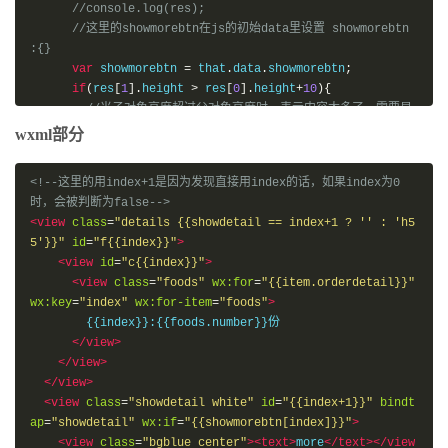
//console.log(res);
//这里的showmorebtn在js的初始data里设置 showmorebtn 
:{}
var
 showmorebtn 
=
 that
.
data
.
showmorebtn
;
if
(
res
[
1
].
height 
>
 res
[
0
].
height
+
10
){
//当子对象高度超过父对象高度时，表示内容太多了，需要显
示more按钮，渲染数据用于前端判断
wxml部分
        showmorebtn
[
id
]
=
true
;
        that
.
setData
({
<!--这里的用index+1是因为发现直接用index的话，如果index为0
          showmorebtn
:
showmorebtn

时，会被判断为false-->
})
<view
class
=
"details {{showdetail == index+1 ? '' : 'h5
}
5'}}"
id
=
"f{{index}}"
>
})
<view
id
=
"c{{index}}"
>
},
<view
class
=
"foods"
wx:for
=
"{{item.orderdetail}}"
wx:key
=
"index"
wx:for-item
=
"foods"
>
        {{index}}:{{foods.number}}份

</view>
</view>
</view>
<view
class
=
"showdetail white"
id
=
"{{index+1}}"
bindt
ap
=
"showdetail"
wx:if
=
"{{showmorebtn[index]}}"
>
<view
class
=
"bgblue center"
><text>
more
</text></view