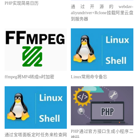
PHP实现简易日历
通过开源的webdav-
aliyundriver+Rclone挂载阿里云盘
到服务器
ffmpeg将MP4转成ts时加密
Linux常用命令备忘
PHP通过官方接口生成小程序二
通过宝塔面板定时任务来检查网
维码