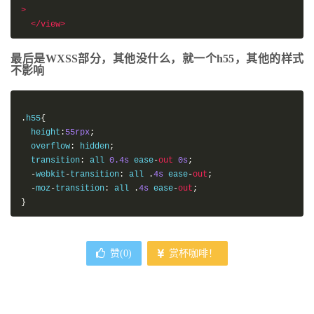
>
</view>
最后是WXSS部分，其他没什么，就一个h55，其他的样式
不影响
.
h55
{
  height
:
55rpx
;
  overflow
:
 hidden
;
  transition
:
 all 
0.4s
 ease
-
out
0s
;
-
webkit
-
transition
:
 all 
.
4s
 ease
-
out
;
-
moz
-
transition
:
 all 
.
4s
 ease
-
out
;
}
赞(
0
)
赏杯咖啡！