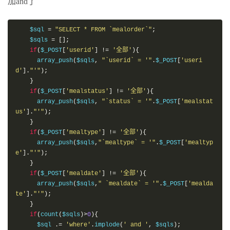
加and了
    $sql 
=
"SELECT * FROM `mealorder`"
;
    $sqls 
=
[];
if
(
$_POST
[
'userid'
]
!=
'全部'
){
      array_push
(
$sqls
,
"`userid` = '"
.
$_POST
[
'useri
d'
].
"'"
);
}
if
(
$_POST
[
'mealstatus'
]
!=
'全部'
){
      array_push
(
$sqls
,
"`status` = '"
.
$_POST
[
'mealstat
us'
].
"'"
);
}
if
(
$_POST
[
'mealtype'
]
!=
'全部'
){
      array_push
(
$sqls
,
"`mealtype` = '"
.
$_POST
[
'mealtyp
e'
].
"'"
);
}
if
(
$_POST
[
'mealdate'
]
!=
'全部'
){
      array_push
(
$sqls
,
" `mealdate` = '"
.
$_POST
[
'mealda
te'
].
"'"
);
}
if
(
count
(
$sqls
)>
0
){
      $sql 
.=
'where'
.
implode
(
' and '
,
 $sqls
);