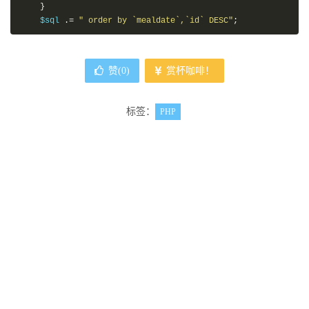
}
    $sql 
.=
" order by `mealdate`,`id` DESC"
;
赞(
0
)
赏杯咖啡！
标签：
PHP