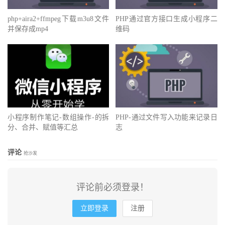
php+aira2+ffmpeg下载m3u8文件
PHP通过官方接口生成小程序二
并保存成mp4
维码
小程序制作笔记-数组操作-的拆
PHP-通过文件写入功能来记录日
分、合并、赋值等汇总
志
评论
抢沙发
评论前必须登录！
立即登录
注册