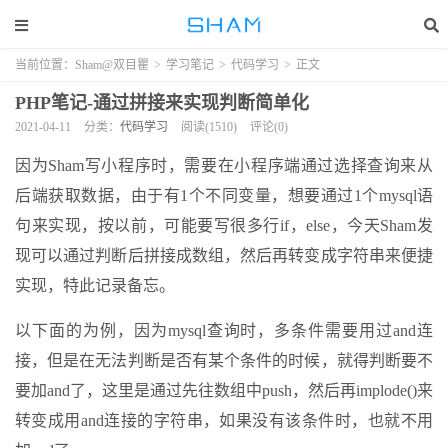
当前位置：
Sham@双目瞿
>
学习笔记
>
代码学习
>
正文
PHP笔记-通过拼接来实现判断简单化
2021-04-11
分类：
代码学习
阅读(1510)
评论(0)
因为Sham写小程序时，需要在小程序端通过选择查询来从
后端获取数据，由于有1个不同变量，想要通过1个mysql语
句来实现，按以前，可能要写很多行if，else，今天Sham发
现可以通过判断后拼接成数组，然后再转变成字符串来便捷
实现，特此记录备忘。
以下面的为例，因为mysql查询时，多条件需要用过and连
接，但是在无法判断是否有某个条件的时候，就得判断要不
要加and了，这里是通过先往数组中push，然后再implode()来
转变成用and连接的字符串，如果没有该条件时，也就不用