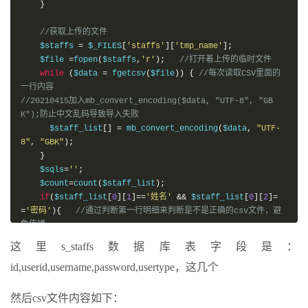
}
,
upload 
=
 layui
.
upload
;
//选完文件后不自动上传
//获取上传的文件
var
 uploadInst 
=
  upload
.
render
({
    $staffs 
=
 $_FILES
[
'staffs'
][
'tmp_name'
];
                    elem
:
'#chooseexcel'
    $file 
=
fopen
(
$staffs
,
'r'
);
//打开着上传的临时文件
,
method
:
'post'
while
(
$data 
=
 fgetcsv
(
$file
))
{
//每次读取CSV里面的
,
url
:
'csvtodb.php'
//改成您自己的上
一行内容
传接口
//20210415加入mb_convert_encoding($data, "UTF-8", "GB
,
auto
:
false
K");防止中文乱码导致导入失败
,
accept
:
'file'
      $staff_list
[]
=
 mb_convert_encoding
(
$data
,
"UTF-
,
field
:
'staffs'
8"
,
"GBK"
);
,
bindAction
:
'#startupload'
}
,
before
:
function
(
obj
){
    $sqls
=
''
;
this
.
data
.
uptype 
=
 $
(
'#uptyp
    $count
=
count
(
$staff_list
);
e'
).
val
();
//通过分类来更新数据
if
(
$staff_list
[
0
][
1
]==
'姓名'
&&
 $staff_list
[
0
][
2
]=
}
=
'密码'
){
//通过判断第一行明细来判断是不是正确的csv文件，避
,
done
:
function
(
res
){
免传错
                        layer
.
msg
(
res
.
msg
,{
icon
:
1
,
 tim
        $done 
=
1
;
e
:
2000
},
function
(){
location
.
reload
();});
这里s_staffs数据库表字段是：
for
(
$i
=
1
;
$i
<
$count
;
$i
++){
                        console
.
log
(
res
)
id,userid,username,password,usertype，这几个
            $thisrow 
=
 $staff_list
[
$i
];
}
            $checkitem1 
=
 md5
(
$thisrow
[
0
]);
//拼接导入文
,
error
:
function
(
res
){
件中，当前行的工号
然后csv文件内容如下：
                        console
.
log
(
res
)
if
(
isset
(
$checkitems
[
$checkitem1
])){
//判断