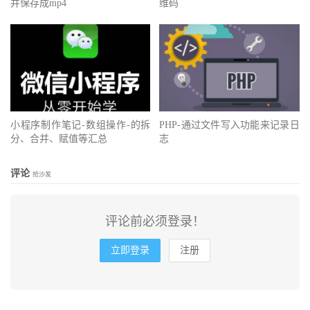
并保存成mp4
维码
小程序制作笔记-数组操作-的拆
PHP-通过文件写入功能来记录日
分、合并、赋值等汇总
志
评论
抢沙发
评论前必须登录！
立即登录
注册