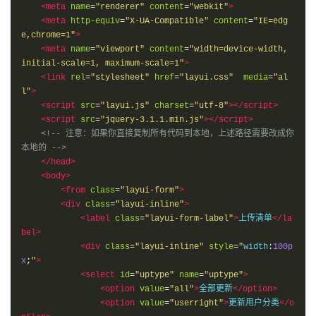
<meta
name
=
"renderer"
content
=
"webkit"
>
<meta
http-equiv
=
"X-UA-Compatible"
content
=
"IE=edg
e,chrome=1"
>
<meta
name
=
"viewport"
content
=
"width=device-width, 
initial-scale=1, maximum-scale=1"
>
<link
rel
=
"stylesheet"
href
=
"layui.css"
media
=
"al
l"
>
<script
src
=
"layui.js"
charset
=
"utf-8"
></script>
<script
src
=
"jquery-3.1.1.min.js"
></script>
<!-- 注意：如果你直接复制所有代码到本地，上述路径需要改成你
本地的 -->
</head>
<body>
<from
class
=
"layui-form"
>
<div
class
=
"layui-inline"
>
<label
class
=
"layui-form-label"
>
上传清单
</la
bel>
<div
class
=
"layui-inline"
style
=
"
width
:
100p
x
;
"
>
<select
id
=
"uptype"
name
=
"uptype"
>
<option
value
=
"all"
>
全部更新
</option>
<option
value
=
"userright"
>
更新用户分类
</o