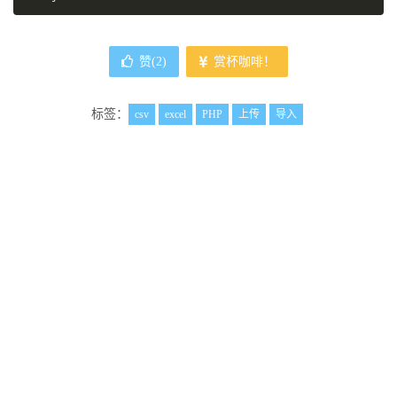
赞(
2
)
赏杯咖啡！
标签：
csv
excel
PHP
上传
导入