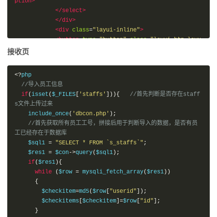
ption>
</select>
</div>
<div
class
=
"layui-inline"
>
<button
type
=
"button"
class
=
"layui-btn layu
i-btn-normal"
id
=
"chooseexcel"
>
选择文件
</button>
接收页
<button
type
=
"button"
class
=
"layui-btn"
id
=
"startupload"
>
开始上传
</button>
<?
php

</div>
//导入员工信息
</div>
if
(
isset
(
$_FILES
[
'staffs'
])){
//首先判断是否存在staff
<div
class
=
"layui-inline"
>
s文件上传过来
<label
class
=
"layui-form-label"
>
添加用户
</la
    include_once
(
'dbcon.php'
);
bel>
//首先获取所有员工工号，拼接后用于判断导入的数据，是否有员
<div
class
=
"layui-inline"
>
工已经存在于数据库
<button
type
=
"button"
class
=
"layui-btn"
id
    $sql1 
=
"SELECT * FROM `s_staffs`"
;
=
"adduser"
>
添加新员工
</button>
    $res1 
=
 $con
->
query
(
$sql1
);
</div>
if
(
$res1
){
</div>
while
(
$row 
=
 mysqli_fetch_array
(
$res1
))
</form>
{
        $checkitem
=
md5
(
$row
[
"userid"
]);
<script>
        $checkitems
[
$checkitem
]=
$row
[
"id"
];
            layui
.
use
(
'upload'
,
function
(){
}
var
 $ 
=
 layui
.
jquery
