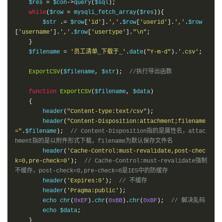
    $res 
=
 $con
->
query
(
$sql
);
exit
(
'{"code": 1,"msg": "导入失败啦，请检查文
while
(
$row 
=
 mysqli_fetch_array
(
$res
)){
件后重试！"}'
);
        $str 
.=
 $row
[
'id'
].
','
.
$row
[
'userid'
].
','
.
$row
}
[
'username'
].
','
.
$row
[
'usertype'
].
"\n"
;
}
else
{
}
exit
(
'{"code": 1,"msg": "文件错误，请检查是否导入错误
    $filename 
=
'员工清单_下载于_'
.
date
(
"Y-m-d"
).
'.csv'
;
文件，或文件第一行是否被修改"}'
);
}
ExportCSV
(
$filename
,
 $str
);
//执行导出函数
}
function
ExportCSV
(
$filename
,
 $data
)
{
        header
(
"Content-type:text/csv"
);
        header
(
"Content-Disposition:attachment;filename
="
.
$filename
);
// Content-Disposition指的是属性名，attac
hment指的是以附件形式下载，filename为默认保存文件名
        header
(
'Cache-Control:must-revalidate,post-chec
k=0,pre-check=0'
);
// Cache-Control:must-revalidate强制
不缓存，post-check=0,pre-check=0是IE5中的防缓存
        header
(
'Expires:0'
);
// 不缓存
        header
(
'Pragma:public'
);
        echo chr
(
0xEF
).
chr
(
0xBB
).
chr
(
0xBF
);
// 解决乱码
        echo $data
;
}