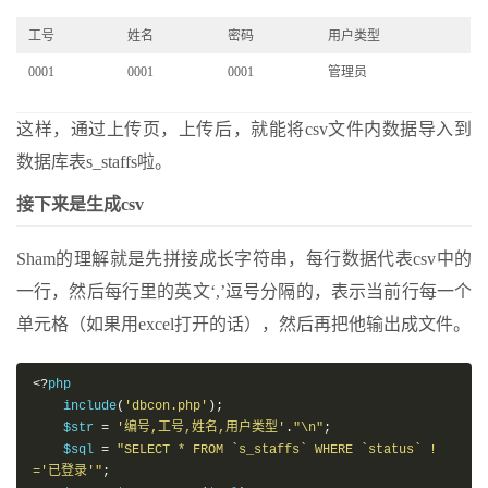
}
是否已经存在当前行用户信息，如已经存在，则执行更新，如没有，则新
});
工号
姓名
密码
用户类型
插入
                $sql2 
=
"UPDATE `s_staffs` SET `usernam
0001
});
0001
0001
管理员
e`='"
.
$thisrow
[
1
].
"',`password`='"
.
$thisrow
[
2
].
"',`user
</script>
type`='"
.
$thisrow
[
3
].
"'"
;
这样，通过上传页，上传后，就能将csv文件内数据导入到
                $res2 
=
 $con
->
query
(
$sql2
);
</body>
                $done
++;
</html>
数据库表s_staffs啦。
}
else
{
                $sqls 
.=
"('"
.
$thisrow
[
0
].
"','"
.
$thisro
接下来是生成csv
w
[
1
].
"','"
.
$thisrow
[
2
].
"','"
.
$thisrow
[
3
].
"'),"
;
                $done
++;
Sham的理解就是先拼接成长字符串，每行数据代表csv中的
}
}
一行，然后每行里的英文‘,’逗号分隔的，表示当前行每一个
        $sql 
=
"INSERT INTO `s_staffs`(`userid`, `usern
单元格（如果用excel打开的话），然后再把他输出成文件。
ame`, `password`, `usertype`) VALUES"
.
 rtrim
(
$sql
s
,
','
);
        $res 
=
 $con
->
query
(
$sql
);
<?
php

if
(
$done 
==
 $count
){
    include
(
'dbcon.php'
);
            fclose
(
$file
);
//关闭文件
    $str 
=
'编号,工号,姓名,用户类型'
.
"\n"
;
exit
(
'{"code": 0,"msg": "导入成功啦！"}'
);
    $sql 
=
"SELECT * FROM `s_staffs` WHERE `status` !
}
else
{
='已登录'"
;
            fclose
(
$file
);
//关闭文件