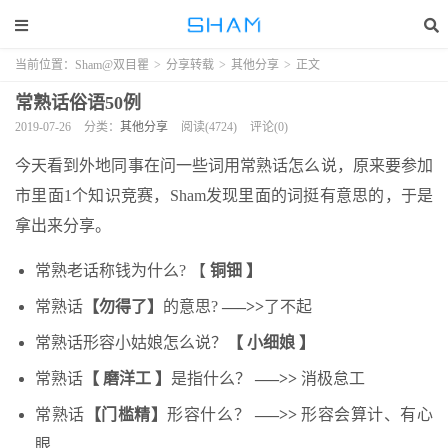
当前位置：
Sham@双目瞿
>
分享转载
>
其他分享
>
正文
常熟话俗语50例
2019-07-26
分类：
其他分享
阅读(4724)
评论(0)
今天看到外地同事在问一些词用常熟话怎么说，原来要参加
市里面1个知识竞赛，Sham发现里面的词挺有意思的，于是
拿出来分享。
常熟老话称钱为什么? 【
铜钿 】
常熟话
【勿得了】
的意思?
—–>>
了不起
常熟话形容小姑娘怎么说？
【 小细娘 】
常熟话
【 磨洋工 】
是指什么？
—–>>
消极怠工
常熟话
【门槛精】
形容什么？
—–>>
形容会算计、有心
眼