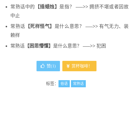
常熟话中的
【插蜡烛】
是指？
—–>>
拥挤不堪或者因故
中止
常熟话
【死样怪气】
是什么意思？
—–>>
有气无力、装
赖样
常熟话
【困思懵懂】
是什么意思？
—–>>
犯困
赞(
1
)
赏杯咖啡！
标签：
俗语
常熟话