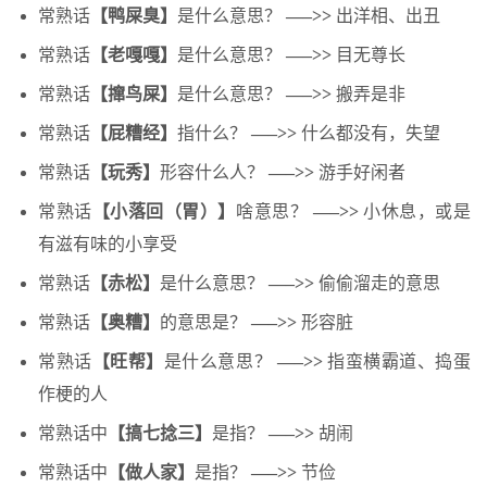
常熟话
【鸭屎臭】
是什么意思？
—–>>
出洋相、出丑
常熟话
【老嘎嘎】
是什么意思？
—–>>
目无尊长
常熟话
【撺鸟屎】
是什么意思？
—–>>
搬弄是非
常熟话
【屁糟经】
指什么？
—–>>
什么都没有，失望
常熟话
【玩秀】
形容什么人？
—–>>
游手好闲者
常熟话
【小落回（胃）】
啥意思？
—–>>
小休息，或是
有滋有味的小享受
常熟话
【赤松】
是什么意思？
—–>>
偷偷溜走的意思
常熟话
【奥糟】
的意思是？
—–>>
形容脏
常熟话
【旺帮】
是什么意思？
—–>>
指蛮横霸道、捣蛋
作梗的人
常熟话中
【搞七捻三】
是指？
—–>>
胡闹
常熟话中
【做人家】
是指？
—–>>
节俭