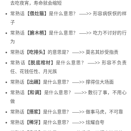
去吃夜宵，寿命就会缩短
常熟话
【偎灶猫】
是什么意思？
—–>>
形容病恹恹的样
子
常熟话
【掮木梢】
是什么意思？
—–>>
吃力不讨好的行
为
常熟话
【吃排头】
的意思是？
—–>>
莫名其妙受指责
常熟话
【脱底棺材】
是什么意思？
—–>>
形容不负责
任、花钱任性、月光族
常熟话
【出趟】
是什么意思？
—–>>
撑得住大场面
常熟话
【和调】
是什么意思？
—–>>
敷衍了事，不用心
做
常熟话
【搭浆】
是什么意思？
—–>>
做事马虎，不可靠
常熟话
【稀牙】
是什么意思？
—–>>
炫耀自夸