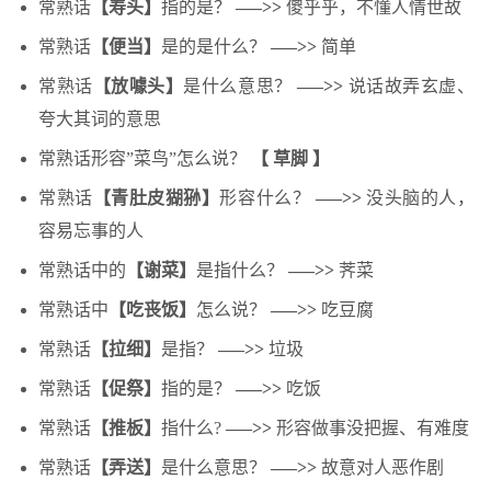
常熟话
【寿头】
指的是？
—–>>
傻乎乎，不懂人情世故
常熟话
【便当】
是的是什么？
—–>>
简单
常熟话
【放噱头】
是什么意思？
—–>>
说话故弄玄虚、
夸大其词的意思
常熟话形容”菜鸟”怎么说？
【 草脚 】
常熟话
【青肚皮猢狲】
形容什么？
—–>>
没头脑的人，
容易忘事的人
常熟话中的
【谢菜】
是指什么？
—–>>
荠菜
常熟话中
【吃丧饭】
怎么说？
—–>>
吃豆腐
常熟话
【拉细】
是指？
—–>>
垃圾
常熟话
【促祭】
指的是？
—–>>
吃饭
常熟话
【推板】
指什么?
—–>>
形容做事没把握、有难度
常熟话
【弄送】
是什么意思？
—–>>
故意对人恶作剧