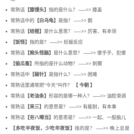
常熟话
【膝馒头】
指的是什么？
—–>>
膝盖
常熟话中的
【白乌龟】
是指？
—–>>
鹅
常熟话
【结棍】
是什么意思？
—–>>
厉害、有本领
【饭怪】
指的是？
—–>>
妊娠反应
常熟话
【痴头怪脑】
是什么意思？
—–>>
傻乎乎、犯傻
【偷瓜畜】
所指的是什么动物？
—–>>
刺猬
常熟话中
【碰针】
是指什么？
—–>>
困难
常熟话里通常把”今天”叫作？
【 今朝 】
常熟话
【老油条】
形容的是哪一种人？
—–>>
油腔滑调
常熟话
【来三】
的意思是？
—–>>
有能耐，有本事
常熟话
【夯八啷当】
的意思是？
—–>>
一起、一股脑儿
【多吃半夜饭，少吃年夜饭】
指的是？
—–>>
晚上总是