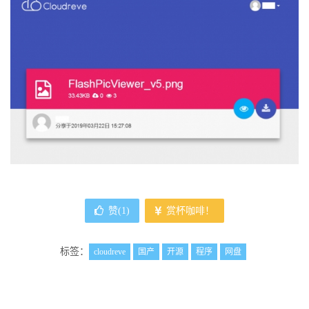
赞(
1
)
赏杯咖啡！
标签：
cloudreve
国产
开源
程序
网盘