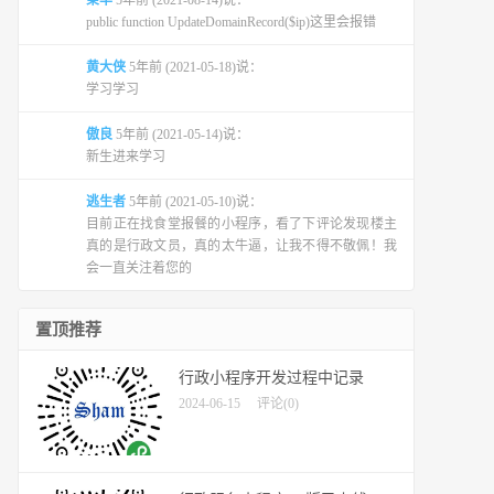
榮华
5年前 (2021-08-14)说：
public function UpdateDomainRecord($ip)这里会报错
黄大侠
5年前 (2021-05-18)说：
学习学习
傲良
5年前 (2021-05-14)说：
新生进来学习
逃生者
5年前 (2021-05-10)说：
目前正在找食堂报餐的小程序，看了下评论发现楼主
真的是行政文员，真的太牛逼，让我不得不敬佩！我
会一直关注着您的
置顶推荐
行政小程序开发过程中记录
2024-06-15
评论(0)