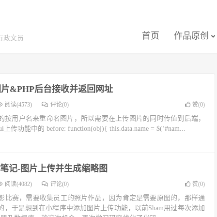
首页
作品原创
行政文员
传图片&PHP后台接收并返回网址
阅读(4573)
评论(0)
赞(
0
)
了更好的按用户名来重命名图片，所以需要在上传图片的同时传值到后端，
 before: function(obj){ this.data.name = $(‘#nam...
笔记-图片上传并生成缩略图
阅读(4082)
评论(0)
赞(
0
)
影比赛，需要收集员工的照片作品，因为肯定是需要原图的，那样通
的，于是想到在小程序中添加图片上传功能，以前Sham用过每次添加