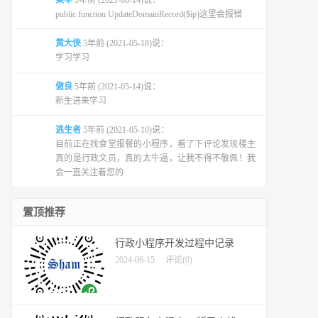
榮华
5年前 (2021-08-14)说：
public function UpdateDomainRecord($ip)这里会报错
黄大侠
5年前 (2021-05-18)说：
学习学习
傲良
5年前 (2021-05-14)说：
新生进来学习
逃生者
5年前 (2021-05-10)说：
目前正在找食堂报餐的小程序，看了下评论发现楼主
真的是行政文员，真的太牛逼，让我不得不敬佩！我
会一直关注着您的
置顶推荐
行政小程序开发过程中记录
2024-06-15
评论(0)