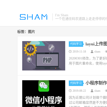
I'm Sham
一个在通往码农道路上走走停停的
标签：图片
layui上
代码学习
2019-11-18
sham
20200301修改，为
用于图片重命名，使用layui上传功能中的
小程序制作
代码学习
2019-08-22
sham
因为近期公司计划做个摄
过公司邮箱显然是不方便