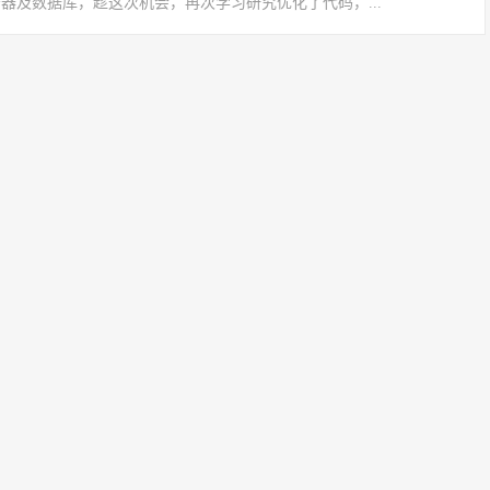
器及数据库，趁这次机会，再次学习研究优化了代码，...